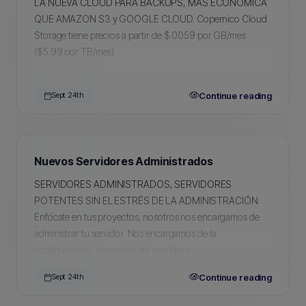
LA NUEVA CLOUD PARA BACKUPS, MÁS ECONÓMICA
QUE AMAZON S3 y GOOGLE CLOUD. Copernico Cloud
Storage tiene precios a partir de $.0059 por GB/mes
($5.99 por TB/mes)
Continue reading
Sept 24th
Nuevos Servidores Administrados
SERVIDORES ADMINISTRADOS, SERVIDORES
POTENTES SIN EL ESTRÉS DE LA ADMINISTRACIÓN.
Enfócate en tus proyectos, nosotros nos encargamos de
administrar tu servidor. Nos encargamos de la
configuración, seguridad del servidor y...
Continue reading
Sept 24th