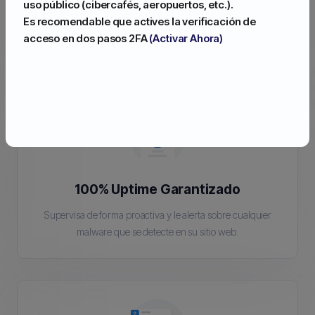
uso público (cibercafés, aeropuertos, etc.).
High Speed Network
Es recomendable que actives la verificación de
acceso en dos pasos 2FA
(Activar Ahora)
Red de alta velocidad redundada, hosting rápido y estable
100% Uptime Garantizado
Supervisa de forma proactiva y le alerta sobre cualquier
malware que se detecte en su sitio web.