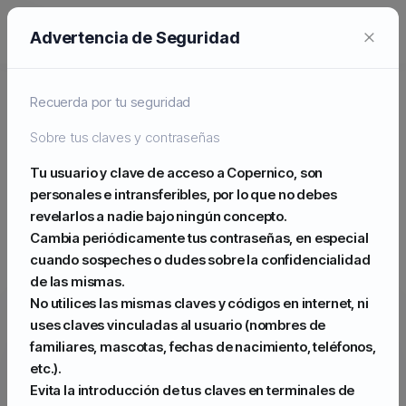
0
×
EUR
Advertencia de Seguridad
Recuerda por tu seguridad
HOSTING CLOUD PROFESIONAL, RÁPIDO Y SEGURO.
Copias de seguridad automáticas diarias de
Sobre tus claves y contraseñas
sitios web, SSL más rápido y seguro
Tu usuario y clave de acceso a Copernico, son
Miles de clientes satisfechos en todo el mundo confían
personales e intransferibles, por lo que no debes
en nuestros servicios y protegen sus sitios web con
revelarlos a nadie bajo ningún concepto.
copias de seguridad diarias automatizadas almacenadas
Cambia periódicamente tus contraseñas, en especial
fuera del sitio con redundancia incorporada.
cuando sospeches o dudes sobre la confidencialidad
de las mismas.
No utilices las mismas claves y códigos en internet, ni
uses claves vinculadas al usuario (nombres de
familiares, mascotas, fechas de nacimiento, teléfonos,
etc.).
Evita la introducción de tus claves en terminales de