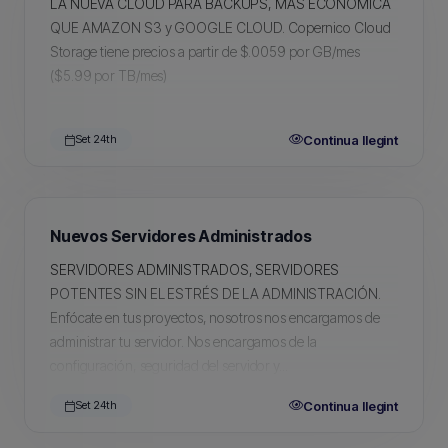
LA NUEVA CLOUD PARA BACKUPS, MÁS ECONÓMICA
QUE AMAZON S3 y GOOGLE CLOUD. Copernico Cloud
Storage tiene precios a partir de $.0059 por GB/mes
($5.99 por TB/mes)
Continua llegint
Set 24th
Nuevos Servidores Administrados
SERVIDORES ADMINISTRADOS, SERVIDORES
POTENTES SIN EL ESTRÉS DE LA ADMINISTRACIÓN.
Enfócate en tus proyectos, nosotros nos encargamos de
administrar tu servidor. Nos encargamos de la
configuración, seguridad del servidor y...
Continua llegint
Set 24th