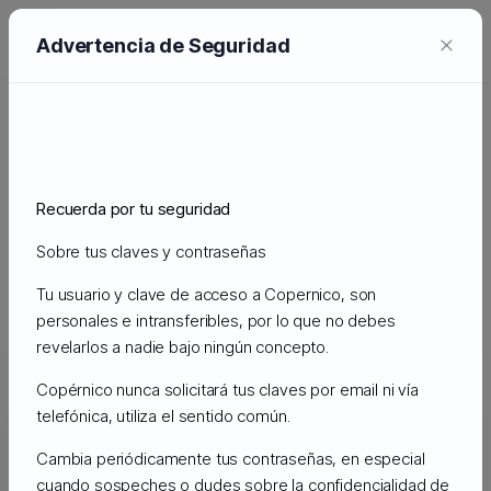
0
×
EUR
Advertencia de Seguridad
HOSTING CLOUD PROFESIONAL, RÁPIDO Y SEGURO.
Copias de seguridad automáticas diarias de
sitios web, SSL más rápido y seguro
Recuerda por tu seguridad
Miles de clientes satisfechos en todo el mundo confían
Sobre tus claves y contraseñas
en nuestros servicios y protegen sus sitios web con
copias de seguridad diarias automatizadas almacenadas
Tu usuario y clave de acceso a Copernico, son
fuera del sitio con redundancia incorporada.
personales e intransferibles, por lo que no debes
revelarlos a nadie bajo ningún concepto.
Copérnico nunca solicitará tus claves por email ni vía
telefónica, utiliza el sentido común.
Cambia periódicamente tus contraseñas, en especial
cuando sospeches o dudes sobre la confidencialidad de