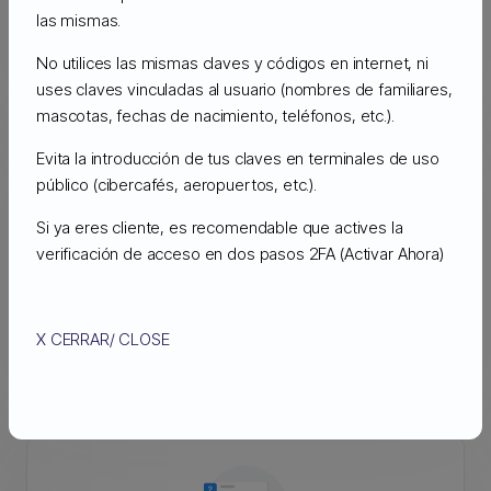
las mismas.
High Speed Network
No utilices las mismas claves y códigos en internet, ni
Red de alta velocidad redundada, hosting rápido y estable
uses claves vinculadas al usuario (nombres de familiares,
mascotas, fechas de nacimiento, teléfonos, etc.).
Evita la introducción de tus claves en terminales de uso
público (cibercafés, aeropuertos, etc.).
Si ya eres cliente, es recomendable que actives la
verificación de acceso en dos pasos 2FA
(Activar Ahora)
100% Uptime Garantizado
Supervisa de forma proactiva y le alerta sobre cualquier
X CERRAR/ CLOSE
malware que se detecte en su sitio web.