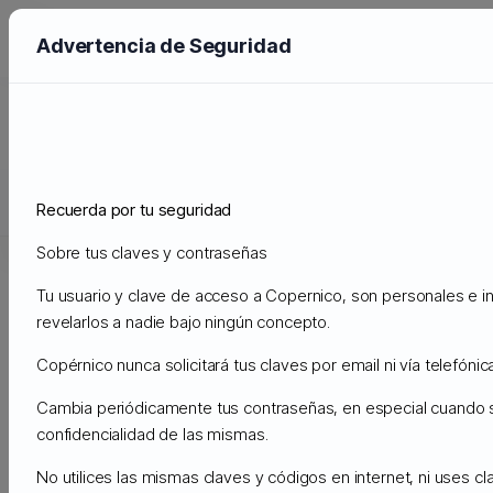
Advertencia de Seguridad
VPN (VIRTUAL PRIVATE NETWORK)
CPANEL CLOUD NVME
CLOUD NVME DEDICADO
APPS-C
Recuerda por tu seguridad
Sobre tus claves y contraseñas
VPN (VIRTUAL
Tu usuario y clave de acceso a Copernico, son personales e in
revelarlos a nadie bajo ningún concepto.
PRIVATE NETWORK)
Copérnico nunca solicitará tus claves por email ni vía telefónica
Slider
All
Cambia periódicamente tus contraseñas, en especial cuando
confidencialidad de las mismas.
No utilices las mismas claves y códigos en internet, ni uses c
VPN -