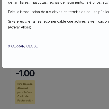
de familiares, mascotas, fechas de nacimiento, teléfonos, etc.)
RED
Evita la introducción de tus claves en terminales de uso público
VIRTUAL
PRIVADA
Si ya eres cliente, es recomendable que actives la verificaci
(Activar Ahora)
VPN
(VIRTUAL
PRIVATE
NETWORK)
X CERRAR/ CLOSE
€
Mensual
-1.00
(6% Caja de
Ahorro)
para 2años
Ciclo de
Facturación