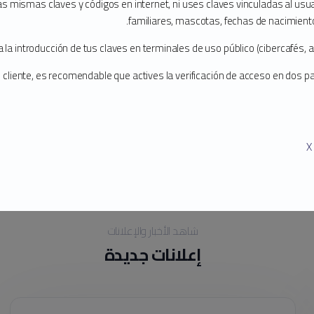
las mismas claves y códigos en internet, ni uses claves vinculadas al us
familiares, mascotas, fechas de nacimiento, 
100% Uptime Garantizado
a la introducción de tus claves en terminales de uso público (cibercafés, a
Supervisa de forma proactiva y le alerta sobre cualquier
s cliente, es recomendable que actives la verificación de acceso en dos 
malware que se detecte en su sitio web.
X
شاهد الأخبار والإعلانات
إعلانات جديدة