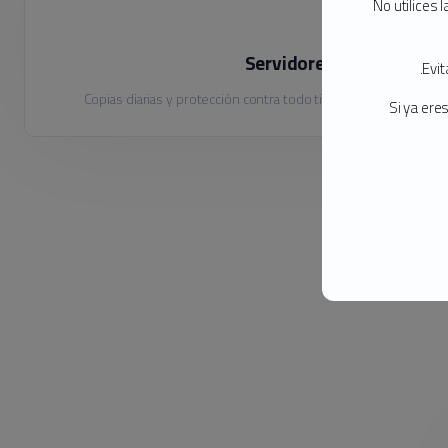
No utilices 
Servidores Seguros
Evit
Copias diarias y protección contra todo tipo de ataques
Si ya ere