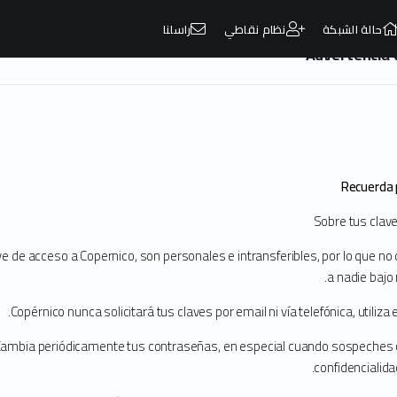
حالة الشبكة
نظام نقاطي
راسلنا
Advertencia 
Nue
Recuerda 
HOSTING CLOUD PROFESIONAL, RÁPIDO Y SEGURO.
ad automáticas diarias de sitios web, SSL má
Sobre tus clav
ve de acceso a Copernico, son personales e intransferibles, por lo que no
hos en todo el mundo confían en nuestros servicios y protegen sus
a nadie bajo
arias automatizadas almacenadas fuera del sitio con redundancia i
Copérnico nunca solicitará tus claves por email ni vía telefónica, utiliza
ambia periódicamente tus contraseñas, en especial cuando sospeches 
confidencialid