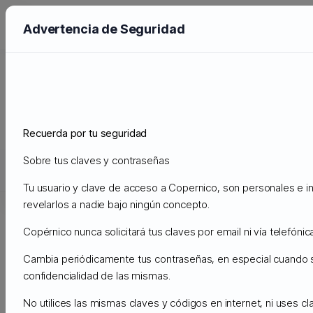
Advertencia de Seguridad
Para Wordpress, Prestashop,
Moodle...
El hosting profesional más veloz y seguro
Recuerda por tu seguridad
Sobre tus claves y contraseñas
CPANEL CLOUD NVME
CLOUD NVME DEDICADO
APPS-C
Tu usuario y clave de acceso a Copernico, son personales e in
revelarlos a nadie bajo ningún concepto.
APPS-CLOUD
Copérnico nunca solicitará tus claves por email ni vía telefónica
(WORDPRESS,
Cambia periódicamente tus contraseñas, en especial cuando
MOODLE,
confidencialidad de las mismas.
PRESTASHOP)
No utilices las mismas claves y códigos en internet, ni uses c