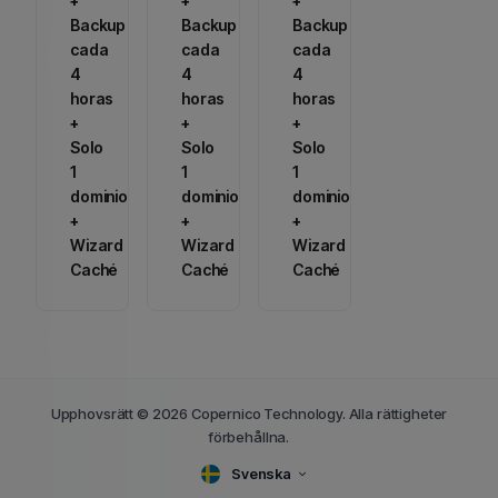
+
+
+
Backup
Backup
Backup
cada
cada
cada
4
4
4
horas
horas
horas
+
+
+
Solo
Solo
Solo
1
1
1
dominio
dominio
dominio
+
+
+
Wizard
Wizard
Wizard
Caché
Caché
Caché
Upphovsrätt © 2026 Copernico Technology. Alla rättigheter
förbehållna.
Svenska