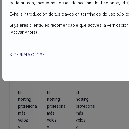
de familiares, mascotas, fechas de nacimiento, teléfonos, etc.)
Slider
All
Evita la introducción de tus claves en terminales de uso público
Si ya eres cliente, es recomendable que actives la verificaci
(Activar Ahora)
MOODLE
WORDPRESS
PRESTASHOP
ADMINISTRADO
ADMINISTRADO
ADMINISTRADO
APPS-
APPS-
APPS-
X CERRAR/ CLOSE
CLOUD
CLOUD
CLOUD
(WORDPRESS,
(WORDPRESS,
(WORDPRESS,
MOODLE,
MOODLE,
MOODLE,
PRESTASHOP)
PRESTASHOP)
PRESTASHOP)
El
El
El
hosting
hosting
hosting
profesional
profesional
profesional
más
más
más
veloz
veloz
veloz
y
y
y