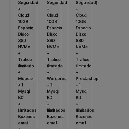
Seguridad)
Seguridad)
Seguridad)
+
+
+
Cloud
Cloud
Cloud
10GB
10GB
10GB
Espacio
Espacio
Espacio
Disco
Disco
Disco
SSD
SSD
SSD
NVMe
NVMe
NVMe
+
+
+
Tráfico
Tráfico
Tráfico
ilimitado
ilimitado
ilimitado
+
+
+
Moodle
Wordpress
Prestashop
+ 1
+ 1
+ 1
Mysql
Mysql
Mysql
BD
BD
BD
+
+
+
Ilimitados
Ilimitados
Ilimitados
Buzones
Buzones
Buzones
email
email
email