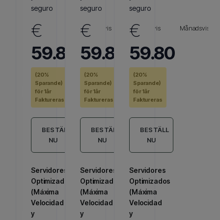
seguro
seguro
seguro
€
€
€
Månadsvis
Månadsvis
Månadsvis
59.80
59.80
59.80
(20%
(20%
(20%
Sparande)
Sparande)
Sparande)
för 1år
för 1år
för 1år
Faktureras
Faktureras
Faktureras
BESTÄLL
BESTÄLL
BESTÄLL
NU
NU
NU
Servidores
Servidores
Servidores
Optimizados
Optimizados
Optimizados
(Máxima
(Máxima
(Máxima
Velocidad
Velocidad
Velocidad
y
y
y