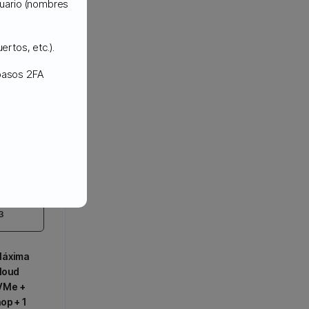
usuario (nombres
,
ertos, etc.).
loz y
 pasos 2FA
чно
трок
З
Máxima
loud
VMe +
op + 1