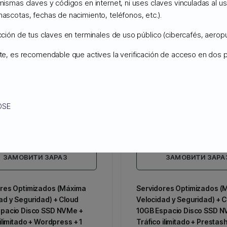
 mismas claves y códigos en internet, ni uses claves vinculadas al 
LOUD (WORDPRESS,
APPS-CLOUD (WORDPRESS
mascotas, fechas de nacimiento, teléfonos, etc.).
, PRESTASHOP)
MOODLE, PRESTASHOP)
ucción de tus claves en terminales de uso público (cibercafés, aeropu
ng profesional más veloz y
El hosting profesional más ve
ente, es recomendable que actives la verificación de acceso en dos
seguro
9.80
€
59.80
Щомісячно
Щоміся
OSE
ереження) для 1рік Строк
(20% Збереження) для 1рік С
Оплати
ЗАМОВИТИ ЗАРАЗ
ЗАМОВИТИ ЗАРА
res Optimizados (Máxima
Servidores Optimizados (
ad y Seguridad) + Cloud
Velocidad y Seguridad) + C
spacio Disco SSD NVMe +
10GB Espacio Disco SSD N
ilimitado + Wordpress + 1
Tráfico ilimitado + Prestash