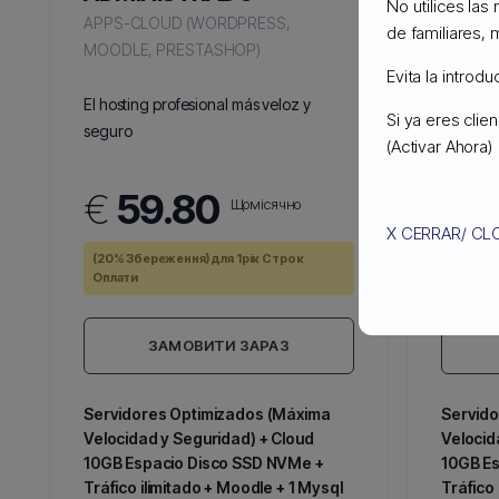
No utilices las
APPS-CLOUD (WORDPRESS,
APPS-C
de familiares, 
MOODLE, PRESTASHOP)
MOODLE
Evita la introd
El hosting profesional más veloz y
El hosti
Si ya eres cli
seguro
seguro
(Activar Ahora)
€
59.80
€
5
Щомісячно
X CERRAR/ CL
(20% Збереження) для 1рік Строк
(20% Зб
Оплати
Оплати
ЗАМОВИТИ ЗАРАЗ
Servidores Optimizados (Máxima
Servido
Velocidad y Seguridad) + Cloud
Velocid
10GB Espacio Disco SSD NVMe +
10GB E
Tráfico ilimitado + Moodle + 1 Mysql
Tráfico 