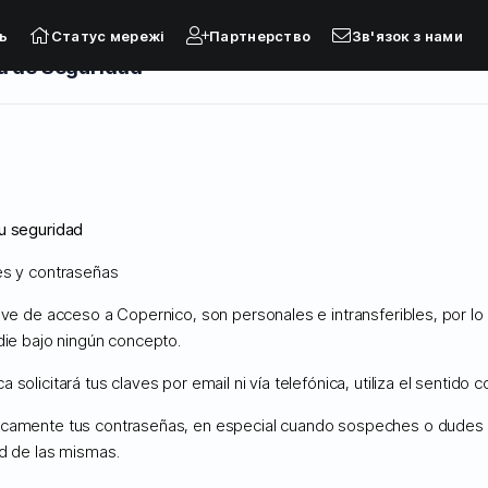
ь
Статус мережі
Партнерство
Зв'язок з нами
a de Seguridad
nistrados
Moodle...
u seguridad
es y contraseñas
-CLOUD (WORDPRESS, MOODLE, PRESTASHOP)
SERVIDORES DEDICA
lave de acceso a Copernico, son personales e intransferibles, por l
die bajo ningún concepto.
 solicitará tus claves por email ni vía telefónica, utiliza el sentido 
camente tus contraseñas, en especial cuando sospeches o dudes 
DPRESS
PRESTASHOP
ad de las mismas.
NISTRADO
ADMINISTRADO