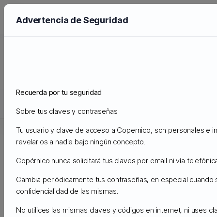
Advertencia de Seguridad
Anuncios
Administración
Anuncios
Copernico Cloud Backups
Recuerda por tu seguridad
Soporte
Sobre tus claves y contraseñas
Mis Tickets de Soporte
Anuncios
Preguntas Frecuentes - 
Tu usuario y clave de acceso a Copernico, son personales e in
revelarlos a nadie bajo ningún concepto.
Sábado, 24º Septiembre, 2022
17:06pm
Copérnico nunca solicitará tus claves por email ni vía telefónica
Copernico Cloud Backups
Cambia periódicamente tus contraseñas, en especial cuando
confidencialidad de las mismas.
LA NUEVA CLOUD PARA BACKUPS, MÁS
ECONÓMICA QUE AMAZON S3 y GOOGLE CLOUD.
No utilices las mismas claves y códigos en internet, ni uses c
Copernico
Cloud Storage tiene precios a partir de