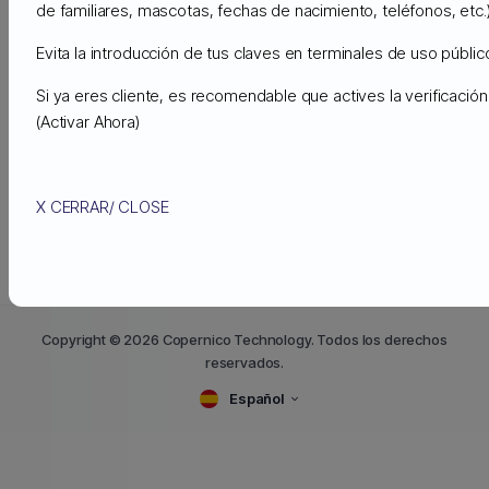
de familiares, mascotas, fechas de nacimiento, teléfonos, etc.)
$.0059 por GB/mes
($5.99 por TB/mes)
Evita la introducción de tus claves en terminales de uso público
Si ya eres cliente, es recomendable que actives la verificaci
(Activar Ahora)
« Atrás
X CERRAR/ CLOSE
Copyright © 2026 Copernico Technology. Todos los derechos
reservados.
Español