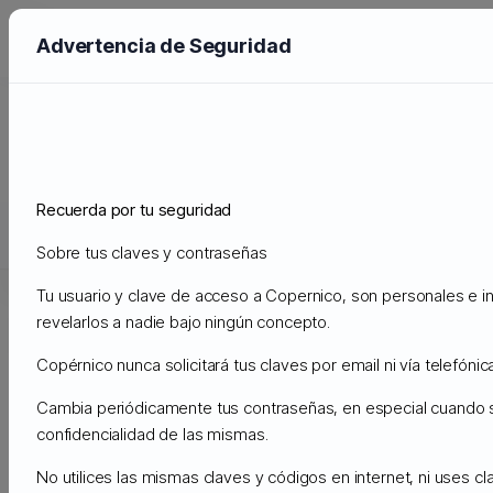
Advertencia de Seguridad
Anuncios
Administración
Anuncios
Anuncios Antiguos
Recuerda por tu seguridad
Soporte
Sobre tus claves y contraseñas
Mis Tickets de Soporte
Anuncios
Preguntas Frecuentes - 
Tu usuario y clave de acceso a Copernico, son personales e in
revelarlos a nadie bajo ningún concepto.
No hay anuncios para mostrar
Copérnico nunca solicitará tus claves por email ni vía telefónica
Cambia periódicamente tus contraseñas, en especial cuando
confidencialidad de las mismas.
No utilices las mismas claves y códigos en internet, ni uses c