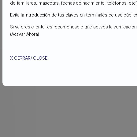
de familiares, mascotas, fechas de nacimiento, teléfonos, etc.)
Evita la introducción de tus claves en terminales de uso público
Si ya eres cliente, es recomendable que actives la verificaci
(Activar Ahora)
X CERRAR/ CLOSE
Copyright © 2026 Copernico Technology. Todos los derechos
reservados.
Español