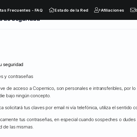
tas Frecuentes - FAQ
Estado de la Red
Afiliaciones
a de Seguridad
ministrados
u seguridad
es y contraseñas
lave de acceso a Copernico, son personales e intransferibles, por l
- FAQ
Descargas
Estado de la Red
Abrir Ticket
die bajo ningún concepto.
 solicitará tus claves por email ni vía telefónica, utiliza el sentido 
camente tus contraseñas, en especial cuando sospeches o dudes 
ad de las mismas.