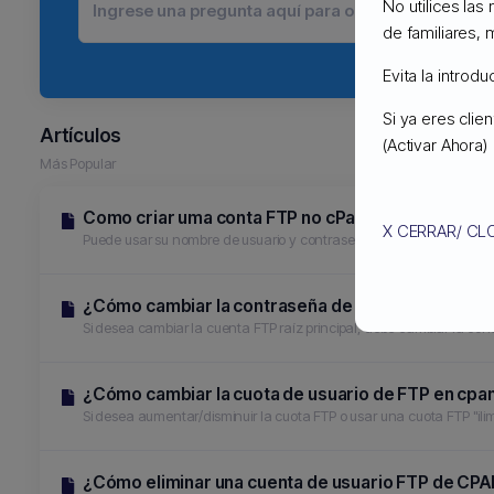
No utilices las
de familiares, 
Evita la introd
Si ya eres cli
Artículos
(Activar Ahora)
Más Popular
Como criar uma conta FTP no cPanel?
X CERRAR/ CL
Puede usar su nombre de usuario y contraseña de Cpanel para acce
¿Cómo cambiar la contraseña de la cuenta FTP e
Si desea cambiar la cuenta FTP raíz principal, debe cambiar la con
¿Cómo cambiar la cuota de usuario de FTP en cpa
Si desea aumentar/disminuir la cuota FTP o usar una cuota FTP "ili
¿Cómo eliminar una cuenta de usuario FTP de CP