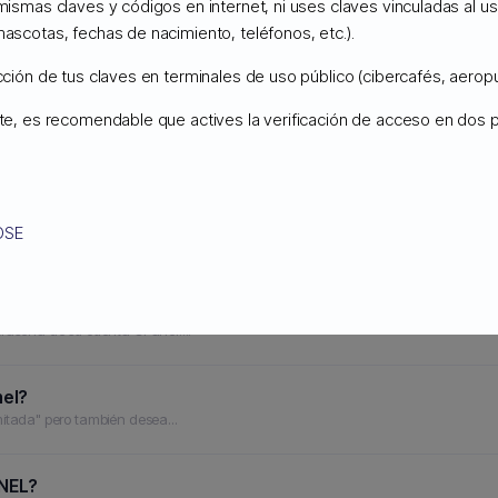
 mismas claves y códigos en internet, ni uses claves vinculadas al 
mascotas, fechas de nacimiento, teléfonos, etc.).
ucción de tus claves en terminales de uso público (cibercafés, aeropu
ente, es recomendable que actives la verificación de acceso en dos
OSE
der a todas las carpetas y...
n CPANEL?
traseña de su cuenta CPanel....
nel?
mitada" pero también desea...
ANEL?