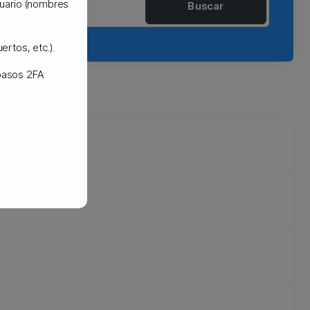
usuario (nombres
Buscar
ertos, etc.).
 pasos 2FA