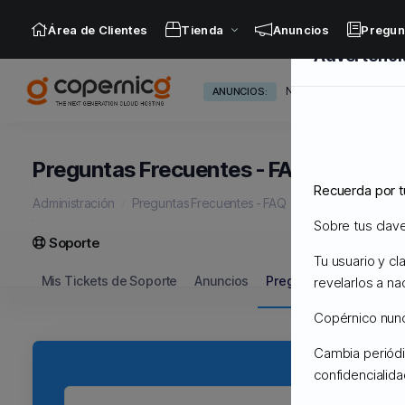
Área de Clientes
Tienda
Anuncios
Pregun
Advertenci
Nuevos Servidores Ad
ANUNCIOS:
Preguntas Frecuentes - FAQ
Recuerda por t
Administración
Preguntas Frecuentes - FAQ
FTP
Sobre tus clav
Soporte
Tu usuario y c
Mis Tickets de Soporte
Anuncios
Preguntas Frecuentes 
revelarlos a na
Copérnico nunca
Cambia periódi
confidencialid