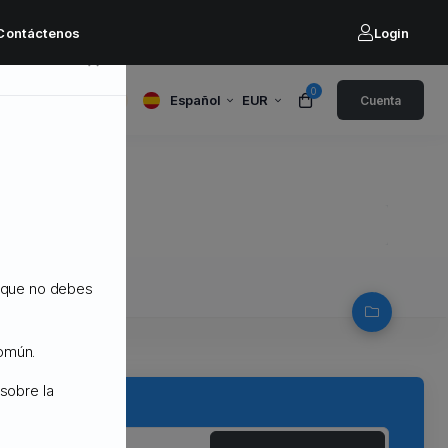
Contáctenos
Login
×
0
Español
EUR
Cuenta
o que no debes
común.
sobre la