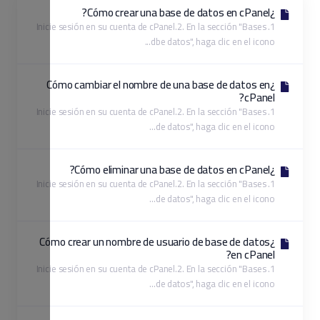
1. 
1. 
1. 
¿C
1. 