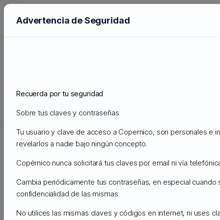
Advertencia de Seguridad
Bilgi Bankası
Ana Sayfa
Bilgi Bankası
Seguridad
Recuerda por tu seguridad
Destek
Sobre tus claves y contraseñas
Destek Bildirimlerim
Duyurular
Bilgi Bankası
Dosyalar
S
Tu usuario y clave de acceso a Copernico, son personales e in
revelarlos a nadie bajo ningún concepto.
Copérnico nunca solicitará tus claves por email ni vía telefónica
Ara
Cambia periódicamente tus contraseñas, en especial cuando
confidencialidad de las mismas.
No utilices las mismas claves y códigos en internet, ni uses c