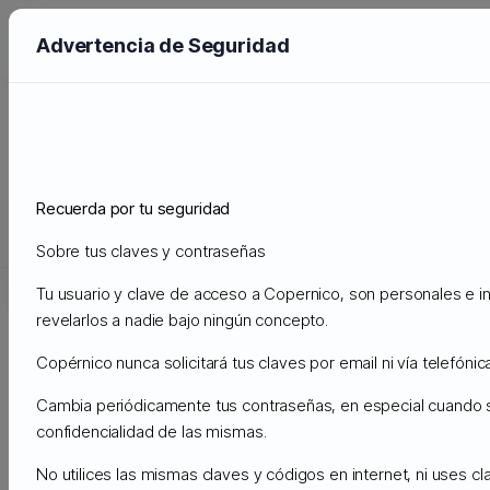
Advertencia de Seguridad
Vidensdatabase
Support
Vidensdatabase
Databases
Recuerda por tu seguridad
Støtte
Sobre tus claves y contraseñas
Mine support sager
Annonceringer
Vidensdatabase
Dow
Tu usuario y clave de acceso a Copernico, son personales e in
revelarlos a nadie bajo ningún concepto.
Copérnico nunca solicitará tus claves por email ni vía telefónica
Søg
Cambia periódicamente tus contraseñas, en especial cuando
confidencialidad de las mismas.
No utilices las mismas claves y códigos en internet, ni uses c