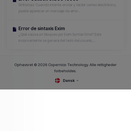
Síntomas: Cuando intenta enviar y recibir correo electrónico,
puede aparecer un mensaje de error...
Error de sintaxis Exim
¿Qué causa un bloqueo por Exim Syntax Error? Este
inconveniente se genera del lado del usuario,...
Ophavsret © 2026 Copernico Technology. Alle rettigheder
forbeholdes.
Dansk