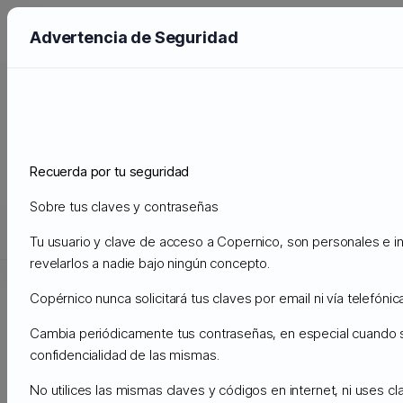
Advertencia de Seguridad
Vidensdatabase
Support
Vidensdatabase
Otros Tutoriales y Errores Comunes
Errores Comunes Aplicaciones Externas
Recuerda por tu seguridad
Limpiar Caché DNS de Navegadores y Router
Sobre tus claves y contraseñas
Støtte
Tu usuario y clave de acceso a Copernico, son personales e in
Mine support sager
Annonceringer
Vidensdatabase
Dow
revelarlos a nadie bajo ningún concepto.
Copérnico nunca solicitará tus claves por email ni vía telefónica
Limpiar Caché DNS de Navegadores
Udskriv
Cambia periódicamente tus contraseñas, en especial cuando
y Router
confidencialidad de las mismas.
No utilices las mismas claves y códigos en internet, ni uses c
¿Como liberar el cache de DNS?