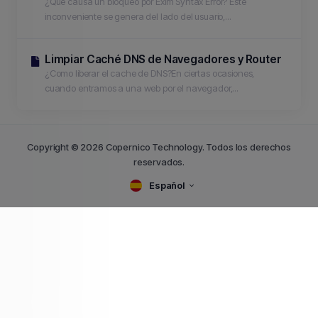
¿Qué causa un bloqueo por Exim Syntax Error? Este
inconveniente se genera del lado del usuario,...
Limpiar Caché DNS de Navegadores y Router
¿Como liberar el cache de DNS?En ciertas ocasiones,
cuando entramos a una web por el navegador,...
Copyright © 2026 Copernico Technology. Todos los derechos
reservados.
Español