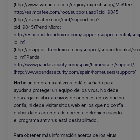
(http://www.symantec.com/region/mx/techsupp/)McAfee:
http://es.mcafee.com/root/support.asp?cid=9045
(http://es.mcafee.com/root/support.asp?
cid=9045)Trend Micro:
http://esupport.trendmicro.com/support/supportcentral/sup
id=m1
(http://esupport.trendmicro.com/support/supportcentral/sup
id=m1)Panda:
http://www.pandasecurity.com/spain/homeusers/support/
(
http://www.pandasecurity.com/spain/homeusers/support/
)
Nota
: un programa antivirus está diseñado para
ayudar a proteger un equipo de los virus. No debe
descargar ni abrir archivos de orígenes en los que no
confía, ni debe visitar sitios web en los que no confía
o abrir datos adjuntos de correo electrónico cuando
el programa antivirus está deshabilitado.
Para obtener más información acerca de los virus