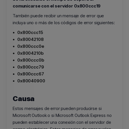
comunicarse con el servidor 0x800ccc19
También puede recibir un mensaje de error que
incluya uno o más de los códigos de error siguientes:
•
0x800ccc15
•
0x80042108
•
0x800ccc0e
•
0x8004210b
•
0x800ccc0b
•
0x800ccc79
•
0x800ccc67
•
0x80040900
Causa
Estos mensajes de error pueden producirse si
Microsoft Outlook o si Microsoft Outlook Express no
pueden establecer una conexión con el servidor de