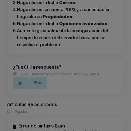
3.
Haga clic en la ficha
Correo
.
4.
Haga clic en su cuenta POP3 y, a continuación,
haga clic en
Propiedades
.
5.
Haga clic en la ficha
Opciones avanzadas
.
6.
Aumente gradualmente la configuración del
tiempo de espera del servidor hasta que se
resuelva el problema.
¿Fue útil la respuesta?
5 Los Usuarios han Encontrado Esto Útil (9 Votos)
Si
No
Artículos Relacionados
Más Popular
Error de sintaxis Exim