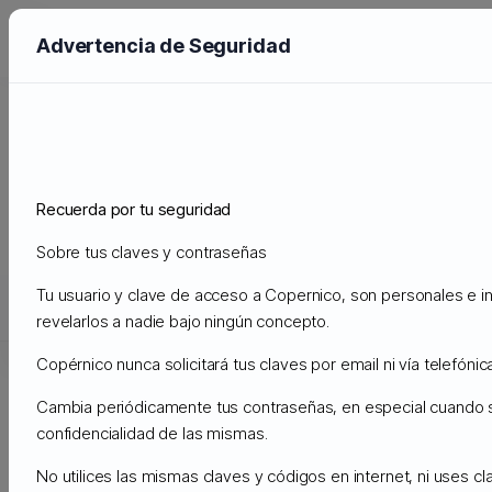
Advertencia de Seguridad
Preguntas Frecuentes - FAQ
Administración
Preguntas Frecuentes - FAQ
Otros Tutoriales y Errores Comunes
Recuerda por tu seguridad
Errores Comunes Aplicaciones Externas
Error Outlook 0x80040900
Sobre tus claves y contraseñas
Soporte
Tu usuario y clave de acceso a Copernico, son personales e in
revelarlos a nadie bajo ningún concepto.
Mis Tickets de Soporte
Anuncios
Preguntas Frecuentes - 
Copérnico nunca solicitará tus claves por email ni vía telefónica
Cambia periódicamente tus contraseñas, en especial cuando
Error Outlook 0x80040900
Imprimir
confidencialidad de las mismas.
No utilices las mismas claves y códigos en internet, ni uses c