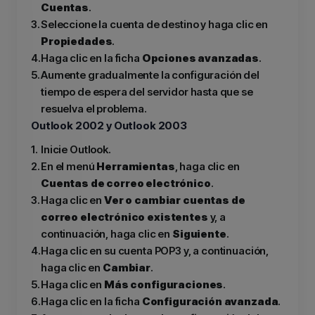
Cuentas
.
3.
Seleccione la cuenta de destino y haga clic en
Propiedades
.
4.
Haga clic en la ficha
Opciones avanzadas
.
5.
Aumente gradualmente la configuración del
tiempo de espera del servidor hasta que se
resuelva el problema.
Outlook 2002 y Outlook 2003
1.
Inicie Outlook.
2.
En el menú
Herramientas
, haga clic en
Cuentas de correo electrónico
.
3.
Haga clic en
Ver o cambiar cuentas de
correo electrónico existentes
y, a
continuación, haga clic en
Siguiente
.
4.
Haga clic en su cuenta POP3 y, a continuación,
haga clic en
Cambiar
.
5.
Haga clic en
Más configuraciones
.
6.
Haga clic en la ficha
Configuración avanzada
.