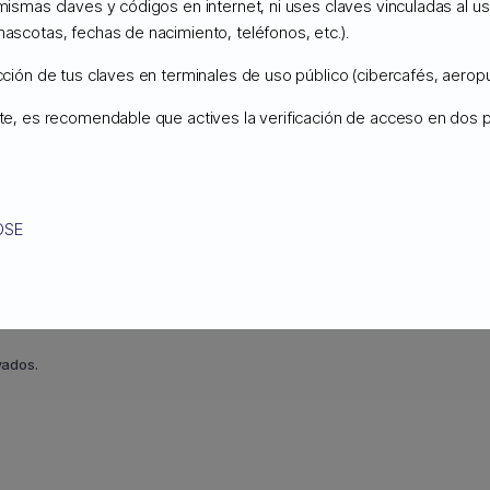
 mismas claves y códigos en internet, ni uses claves vinculadas al 
mascotas, fechas de nacimiento, teléfonos, etc.).
Cliente reconoce expresamente que Copérnico no par
ucción de tus claves en terminales de uso público (cibercafés, aeropu
iente ni de sus herramientas informáticas de gestión
ente, es recomendable que actives la verificación de acceso en dos
XPLOTACIÓN
 está accesible para el público a través de la red 
web, Copérnico ofrece productos con recursos de e
OSE
Acepto el Acuerdo de Términos de Uso
Imprimir
ting y servicios vinculados del Cliente, siempre que 
 cuando su uso sea razonable.
vados.
istencia técnica en las condiciones estipuladas en 