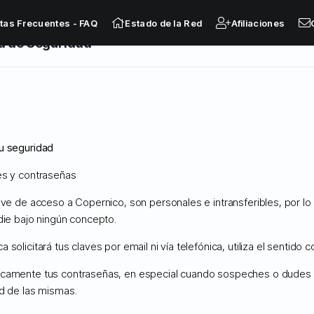
tas Frecuentes - FAQ
Estado de la Red
Afiliaciones
a de Seguridad
ministrados
OSTING AVANZADO Y DEDICADO
u seguridad
 AVANZADO Y DEDICADO
es y contraseñas
pte los Términos y Condiciones para cont
lave de acceso a Copernico, son personales e intransferibles, por l
die bajo ningún concepto.
G AVANZADO Y DEDICADO
 solicitará tus claves por email ni vía telefónica, utiliza el sentido 
camente tus contraseñas, en especial cuando sospeches o dudes 
ad de las mismas.
por objeto establecer las condiciones técnicas y f
el servicio de hosting cloud avanzado y dedicado (