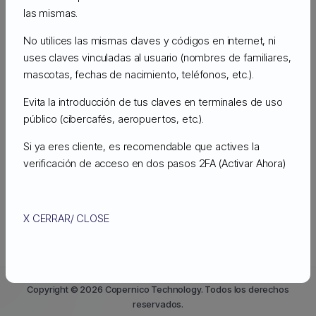
las mismas.
Las presentes condiciones particulares
tienen por objeto establecer las condiciones
No utilices las mismas claves y códigos en internet, ni
uses claves vinculadas al usuario (nombres de familiares,
técnicas y financieras en las que Copérnico
mascotas, fechas de nacimiento, teléfonos, etc.).
Technology se compromete a almacenar en
su infraestructura el servicio de hosting cloud
Evita la introducción de tus claves en terminales de uso
público (cibercafés, aeropuertos, etc.).
avanzado y dedicado (en adelante
denominado el «Servicio»).
Si ya eres cliente, es recomendable que actives la
verificación de acceso en dos pasos 2FA
(Activar Ahora)
Acepto el Acuerdo de Términos de Uso
En el marco de las presentes condiciones, el
Imprimir
Cliente reconoce expresamente que
X CERRAR/ CLOSE
Copérnico no participa en modo alguno en el
diseño, desarrollo, realización e
implementación del Servicio del Cliente ni de
Copyright © 2026 Copernico Technology. Todos los derechos
sus herramientas informáticas de gestión y
reservados.
administración, así como ni en el uso o