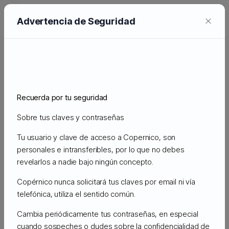
0
×
EUR
Advertencia de Seguridad
CONDICIONES PARTICULARES DEL HOSTING
AVANZADO Y DEDICADO
Administración
Recuerda por tu seguridad
CONDICIONES PARTICULARES DEL HOSTING AVANZADO
Y DEDICADO
Sobre tus claves y contraseñas
Tu usuario y clave de acceso a Copernico, son
Acepte los Términos y Condiciones
personales e intransferibles, por lo que no debes
para continuar
revelarlos a nadie bajo ningún concepto.
CONDICIONES PARTICULARES DEL
Copérnico nunca solicitará tus claves por email ni vía
telefónica, utiliza el sentido común.
HOSTING AVANZADO Y DEDICADO
Cambia periódicamente tus contraseñas, en especial
CLÁUSULA 1: OBJETO
cuando sospeches o dudes sobre la confidencialidad de