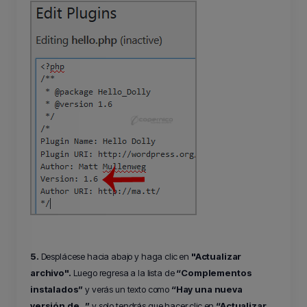
5.
Desplácese hacia abajo y haga clic en
"Actualizar
archivo".
Luego regresa a la lista de
“Complementos
instalados”
y verás un texto como
“Hay una nueva
versión de…”
y solo tendrás que hacer clic en
“Actualizar