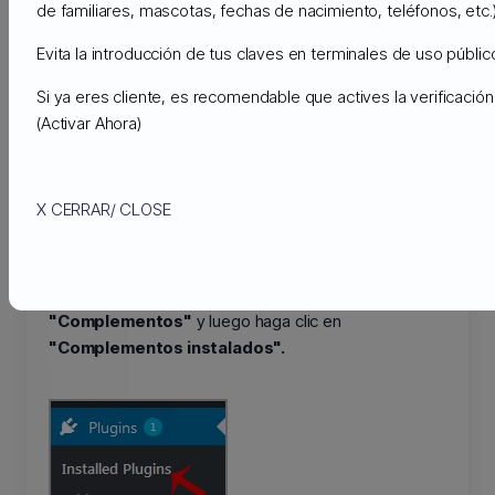
de familiares, mascotas, fechas de nacimiento, teléfonos, etc.)
correctamente o desea volver a instalarlo incluso
cuando está actualizado a su última versión, sin
Evita la introducción de tus claves en terminales de uso público
perder datos, puede hacerlo sin eliminar el
Si ya eres cliente, es recomendable que actives la verificaci
complemento.
(Activar Ahora)
Puede hacer esto con complementos activos o
desactivados.
X CERRAR/ CLOSE
1.
Inicie sesión en su panel de administración de
WordPress.
2.
En el menú del tablero, pase el mouse sobre
"Complementos"
y luego haga clic en
"Complementos instalados".