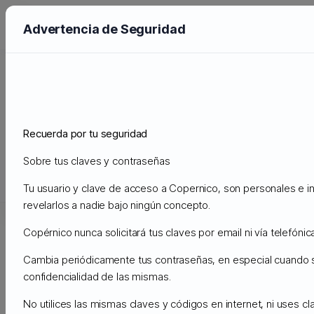
Advertencia de Seguridad
Preguntas Frecuentes - FAQ
Administración
Preguntas Frecuentes - FAQ
Wordpress
¿Cómo actualizar a la fuerza un complemento en
Recuerda por tu seguridad
WordPress?
Sobre tus claves y contraseñas
Soporte
Tu usuario y clave de acceso a Copernico, son personales e in
Mis Tickets de Soporte
Anuncios
Preguntas Frecuentes - 
revelarlos a nadie bajo ningún concepto.
Copérnico nunca solicitará tus claves por email ni vía telefónica
¿Cómo actualizar a la fuerza un
Imprimir
Cambia periódicamente tus contraseñas, en especial cuando
complemento en WordPress?
confidencialidad de las mismas.
No utilices las mismas claves y códigos en internet, ni uses c
Si su complemento de WordPress no funciona