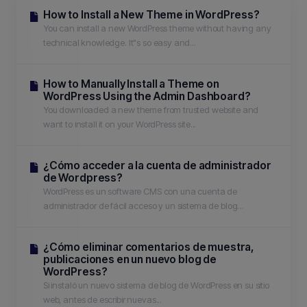
How to Install a New Theme in WordPress?
You can install a new WordPress theme without having any
technical knowledge. It"s so easy and...
How to Manually Install a Theme on
WordPress Using the Admin Dashboard?
You downloaded a new theme from trusted website and
want to install it on your WordPress site...
¿Cómo acceder a la cuenta de administrador
de Wordpress?
WordPress es un software CMS con una cuenta de
administrador de fácil acceso y un sistema de blog...
¿Cómo eliminar comentarios de muestra,
publicaciones en un nuevo blog de
WordPress?
Si instaló un nuevo sistema de blog de WordPress en su sitio
web, antes de escribir nuevas...