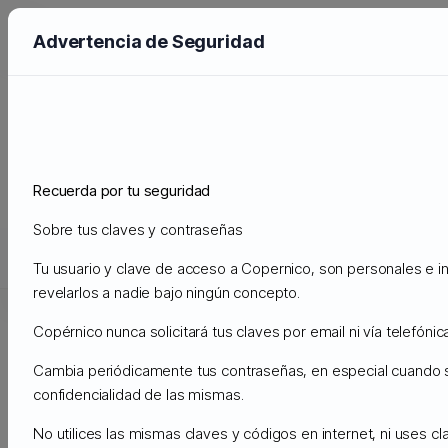
Advertencia de Seguridad
Preguntas Frecuentes - FAQ
Administración
Preguntas Frecuentes - FAQ
Wordpress
How to Manually Install a Theme on WordPress Using the
Recuerda por tu seguridad
Admin Dashboard?
Sobre tus claves y contraseñas
Soporte
Tu usuario y clave de acceso a Copernico, son personales e in
Mis Tickets de Soporte
Anuncios
Preguntas Frecuentes - 
revelarlos a nadie bajo ningún concepto.
Copérnico nunca solicitará tus claves por email ni vía telefónica
How to Manually Install a Theme on
Cambia periódicamente tus contraseñas, en especial cuando
WordPress Using the Admin
Imprimir
confidencialidad de las mismas.
Dashboard?
No utilices las mismas claves y códigos en internet, ni uses c