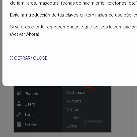
de familiares, mascotas, fechas de nacimiento, teléfonos, etc.)
You downloaded a new theme from trusted website and
Evita la introducción de tus claves en terminales de uso público
want to install it on your WordPress site using the
Wordpress Admin area. If that"s the case, follow this
Si ya eres cliente, es recomendable que actives la verificaci
tutorial.
(Activar Ahora)
1.
Login to your WordPress admin dashboard.
X CERRAR/ CLOSE
2.
Under the dashboard menu, hover over "
Appearance
"
and click on "
Themes
".