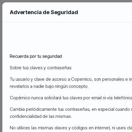
Advertencia de Seguridad
Preguntas Frecuentes - FAQ
Administración
Preguntas Frecuentes - FAQ
Wordpress
Recuerda por tu seguridad
Soporte
Sobre tus claves y contraseñas
Mis Tickets de Soporte
Anuncios
Preguntas Frecuentes - 
Tu usuario y clave de acceso a Copernico, son personales e in
revelarlos a nadie bajo ningún concepto.
Copérnico nunca solicitará tus claves por email ni vía telefónica
Buscar
Cambia periódicamente tus contraseñas, en especial cuando
confidencialidad de las mismas.
No utilices las mismas claves y códigos en internet, ni uses c