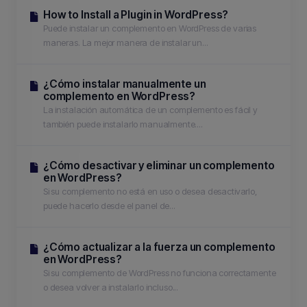
How to Install a Plugin in WordPress?
Puede instalar un complemento en WordPress de varias
maneras. La mejor manera de instalar un...
¿Cómo instalar manualmente un
complemento en WordPress?
La instalación automática de un complemento es fácil y
también puede instalarlo manualmente....
¿Cómo desactivar y eliminar un complemento
en WordPress?
Si su complemento no está en uso o desea desactivarlo,
puede hacerlo desde el panel de...
¿Cómo actualizar a la fuerza un complemento
en WordPress?
Si su complemento de WordPress no funciona correctamente
o desea volver a instalarlo incluso...