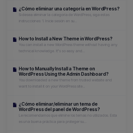
¿Cómo eliminar una categoría en WordPress?
Si desea eliminar la categoría de WordPress, siga estas
instrucciones: 1. Inicie sesión en su...
How to Install a New Theme in WordPress?
You can install a new WordPress theme without having any
technical knowledge. It"s so easy and...
How to Manually Install a Theme on
WordPress Using the Admin Dashboard?
You downloaded a new theme from trusted website and
want to install it on your WordPress site...
¿Cómo eliminar/eliminar un tema de
WordPress del panel de WordPress?
Le recomendamos que elimine los temas no utilizados. Esta
es una buena práctica para proteger su...