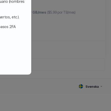
usuario (nombres
partir de
$.0059 por GB/mes
($5.99 por TB/mes)
ertos, etc.).
 pasos 2FA
Svenska