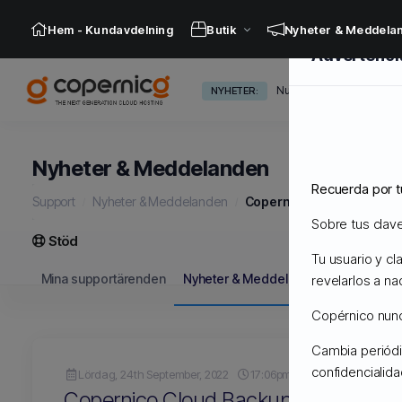
Hem - Kundavdelning
Butik
Nyheter & Meddela
Advertenci
Nuevos Servidores Admi
NYHETER:
Nyheter & Meddelanden
Recuerda por t
Support
Nyheter & Meddelanden
Copernico Cloud Backups
Sobre tus clav
Stöd
Tu usuario y c
Mina supportärenden
Nyheter & Meddelanden
Hjälpcentr
revelarlos a na
Copérnico nunca
Cambia periódi
confidencialid
Lördag, 24th September, 2022
17:06pm
Copernico Cloud Backups