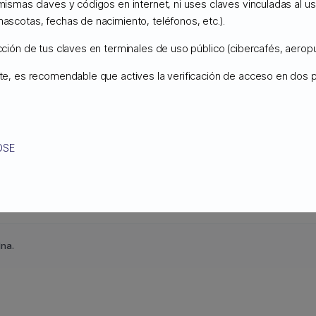
 mismas claves y códigos en internet, ni uses claves vinculadas al 
mascotas, fechas de nacimiento, teléfonos, etc.).
AMAZON S3 y GOOGLE CLOUD.
Copernico
Cloud Storage tiene precios a 
ucción de tus claves en terminales de uso público (cibercafés, aeropu
ente, es recomendable que actives la verificación de acceso en dos
OSE
lna.