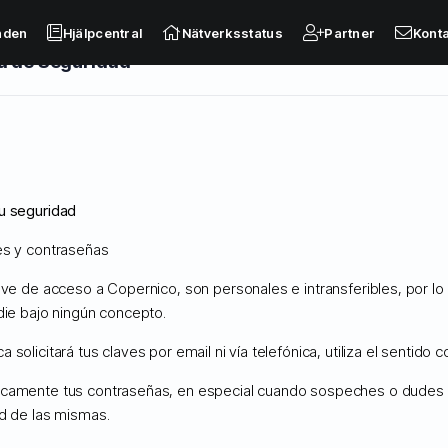
nden
Hjälpcentral
Nätverksstatus
Partner
Kont
a de Seguridad
nistrados
u seguridad
es y contraseñas
lave de acceso a Copernico, son personales e intransferibles, por l
al
Nedladdningar
Nätverksstatus
Öppna ärende
die bajo ningún concepto.
 solicitará tus claves por email ni vía telefónica, utiliza el sentido 
camente tus contraseñas, en especial cuando sospeches o dudes 
ad de las mismas.