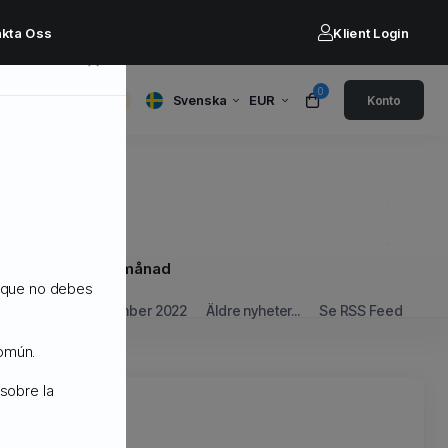
akta Oss
Klient Login
×
0
Svenska
EUR
Konto
per månad
o que no debes
September 2022
Äldre nyheter...
Se RSS Feed
común.
sobre la