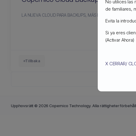
No utilices las
de familiares, 
LA NUEVA CLOUD PARA BACKUPS, MÁS ECONÓMICA QUE 
Evita la introd
Si ya eres cli
(Activar Ahora)
«Tillbaka
X CERRAR/ CL
Upphovsrätt © 2026 Copernico Technology. Alla rättigheter förbehål