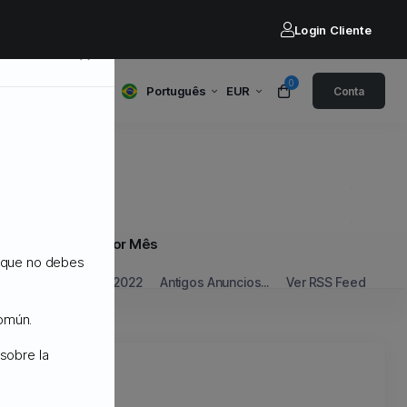
Login Cliente
×
0
Português
EUR
Conta
Por Mês
o que no debes
Set 2022
Antigos Anuncios...
Ver RSS Feed
común.
sobre la