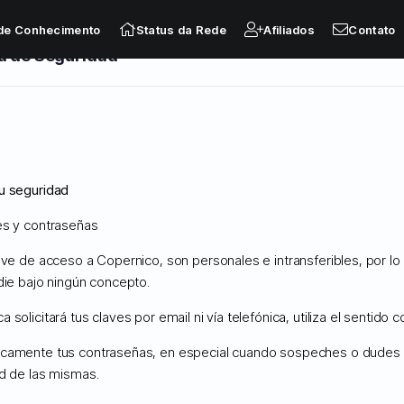
de Conhecimento
Status da Rede
Afiliados
Contato
a de Seguridad
inistrados
u seguridad
es y contraseñas
lave de acceso a Copernico, son personales e intransferibles, por l
to
Downloads
Status da Rede
Abrir Ticket
die bajo ningún concepto.
 solicitará tus claves por email ni vía telefónica, utiliza el sentido 
camente tus contraseñas, en especial cuando sospeches o dudes 
ad de las mismas.