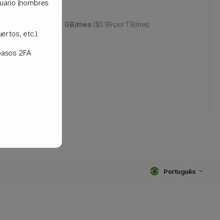
usuario (nombres
partir de
$.0059 por GB/mes
($5.99 por TB/mes)
ertos, etc.).
 pasos 2FA
Português