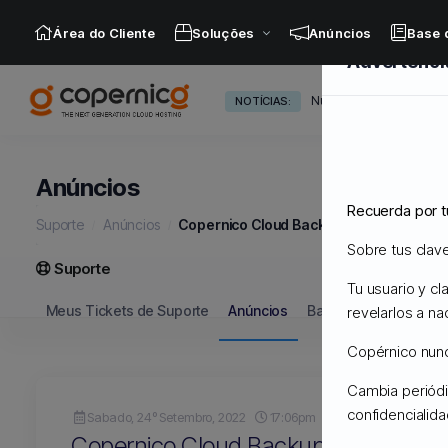
Área do Cliente
Soluções
Anúncios
Base 
Advertenci
Nuevos Servidores Adm
NOTÍCIAS:
Anúncios
Recuerda por t
Suporte
Anúncios
Copernico Cloud Backups
Sobre tus clav
Suporte
Tu usuario y c
Meus Tickets de Suporte
Anúncios
Base de Conhecimen
revelarlos a na
Copérnico nunca
Cambia periódi
confidencialid
Sabado, 24º Setembro, 2022
17:06pm
Copernico Cloud Backups