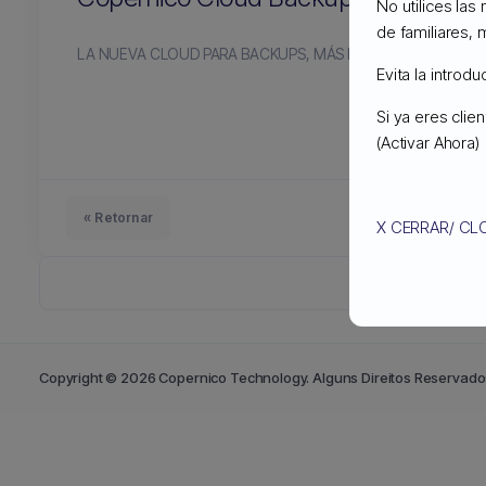
No utilices las
de familiares, 
LA NUEVA CLOUD PARA BACKUPS, MÁS ECONÓMICA QUE 
Evita la introd
Si ya eres cli
(Activar Ahora)
« Retornar
X CERRAR/ CL
Copyright © 2026 Copernico Technology. Alguns Direitos Reservado