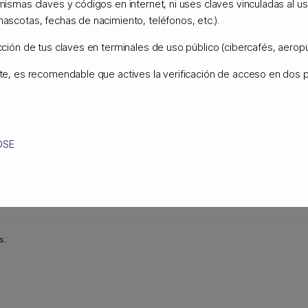
 mismas claves y códigos en internet, ni uses claves vinculadas al 
mascotas, fechas de nacimiento, teléfonos, etc.).
AMAZON S3 y GOOGLE CLOUD.
Copernico
Cloud Storage tiene precios a 
ucción de tus claves en terminales de uso público (cibercafés, aeropu
ente, es recomendable que actives la verificación de acceso en dos
OSE
s.