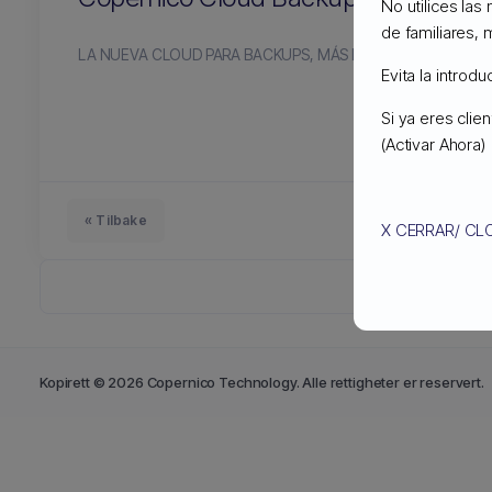
No utilices las
de familiares, 
LA NUEVA CLOUD PARA BACKUPS, MÁS ECONÓMICA QUE 
Evita la introd
Si ya eres cli
(Activar Ahora)
« Tilbake
X CERRAR/ CL
Kopirett © 2026 Copernico Technology. Alle rettigheter er reservert.