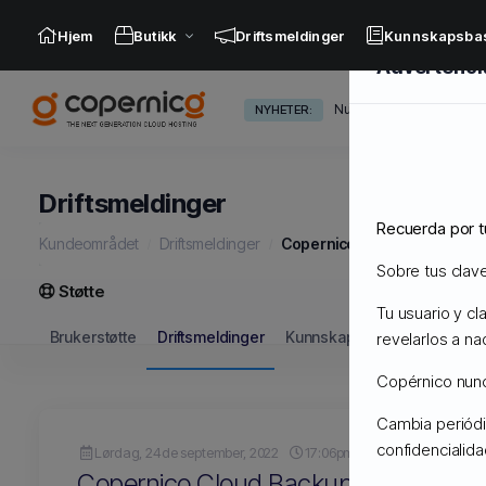
Hjem
Butikk
Driftsmeldinger
Kunnskapsba
Advertenci
Nuevos Servidores Admi
NYHETER:
Driftsmeldinger
Recuerda por t
Kundeområdet
Driftsmeldinger
Copernico Cloud Backups
Sobre tus clav
Støtte
Tu usuario y c
Brukerstøtte
Driftsmeldinger
Kunnskapsbase
Nedlasti
revelarlos a na
Copérnico nunca
Cambia periódi
confidencialid
Lørdag, 24de september, 2022
17:06pm
Copernico Cloud Backups