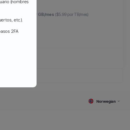
usuario (nombres
partir de
$.0059 por GB/mes
($5.99 por TB/mes)
ertos, etc.).
 pasos 2FA
Norwegian