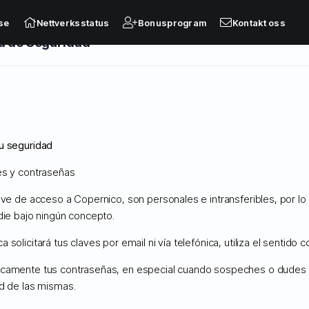
se
Nettverksstatus
Bonusprogram
Kontakt oss
a de Seguridad
nistrados
u seguridad
es y contraseñas
lave de acceso a Copernico, son personales e intransferibles, por l
nger
Nettverksstatus
Ny henvendelse
die bajo ningún concepto.
 solicitará tus claves por email ni vía telefónica, utiliza el sentido 
camente tus contraseñas, en especial cuando sospeches o dudes 
ad de las mismas.