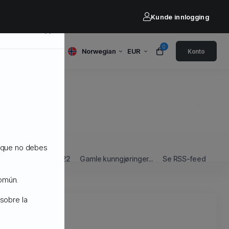
Kunde innlogging
×
0
Norwegian
EUR
Konto
Etter måned
o que no debes
- September 2022
Gamle kunngjøringer...
Se RSS-feed
común.
sobre la