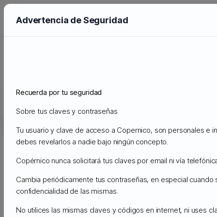
Advertencia de Seguridad
Comunicazioni
Home
Comunicazioni
Copernico Cloud Backups
Recuerda por tu seguridad
Assistenza
Sobre tus claves y contraseñas
I miei ticket
Comunicazioni
Archivio Domande
Download
Tu usuario y clave de acceso a Copernico, son personales e int
debes revelarlos a nadie bajo ningún concepto.
Sabato, 24º Settembre, 2022
17:06pm
Copérnico nunca solicitará tus claves por email ni vía telefónica
Copernico Cloud Backups
Cambia periódicamente tus contraseñas, en especial cuando
confidencialidad de las mismas.
LA NUEVA CLOUD PARA BACKUPS, MÁS
ECONÓMICA QUE AMAZON S3 y GOOGLE CLOUD.
No utilices las mismas claves y códigos en internet, ni uses cl
Copernico
Cloud Storage tiene precios a partir de