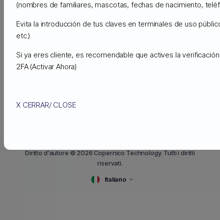
(nombres de familiares, mascotas, fechas de nacimiento, teléfo
$.0059 por GB/mes
($5.99 por TB/mes)
Evita la introducción de tus claves en terminales de uso públic
etc.).
Si ya eres cliente, es recomendable que actives la verificaci
2FA
(Activar Ahora)
« Indietro
X CERRAR/ CLOSE
Diritto d'autore © 2026 Copernico Technology. Tutti i diritti
riservati.
Italiano