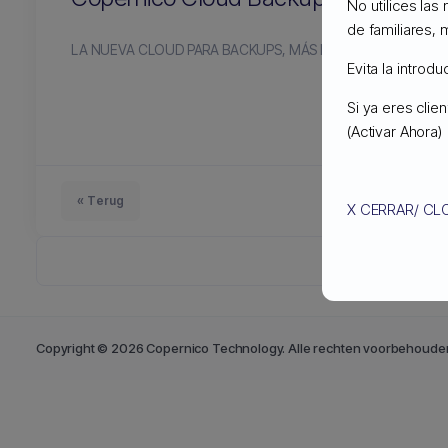
No utilices las
de familiares, 
LA NUEVA CLOUD PARA BACKUPS, MÁS ECONÓMICA QUE 
Evita la introd
Si ya eres cli
(Activar Ahora)
« Terug
X CERRAR/ CL
Copyright © 2026 Copernico Technology. Alle rechten voorbehoude