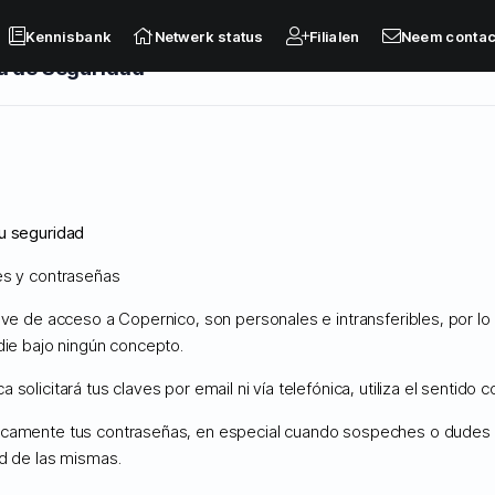
Kennisbank
Netwerk status
Filialen
Neem contac
a de Seguridad
istrados
u seguridad
Cloud Backups
es y contraseñas
lave de acceso a Copernico, son personales e intransferibles, por l
nk
Downloads
Netwerk status
Maak een helpticket aan
die bajo ningún concepto.
 solicitará tus claves por email ni vía telefónica, utiliza el sentido 
camente tus contraseñas, en especial cuando sospeches o dudes 
ad de las mismas.