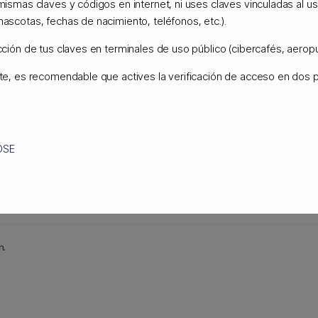
 mismas claves y códigos en internet, ni uses claves vinculadas al 
mascotas, fechas de nacimiento, teléfonos, etc.).
AMAZON S3 y GOOGLE CLOUD.
Copernico
Cloud Storage tiene precios a 
ucción de tus claves en terminales de uso público (cibercafés, aeropu
ente, es recomendable que actives la verificación de acceso en dos
OSE
n.