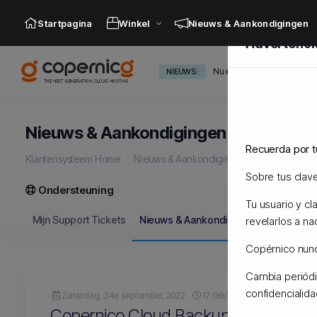
Startpagina
Winkel
Nieuws & Aankondigingen
Advertenci
Nuevos Servidores Admin
NIEUWS:
Nieuws & Aankondigingen
Recuerda por t
Klantensysteem Home
Nieuws & Aankondigingen
Copernico 
Sobre tus clav
Ondersteuning
Tu usuario y c
Mijn Support Tickets
Nieuws & Aankondigingen
Kennisba
revelarlos a na
Copérnico nunca
Cambia periódi
confidencialid
Zaterdag, 24e september, 2022
17:06s'middags
Copernico Cloud Backups