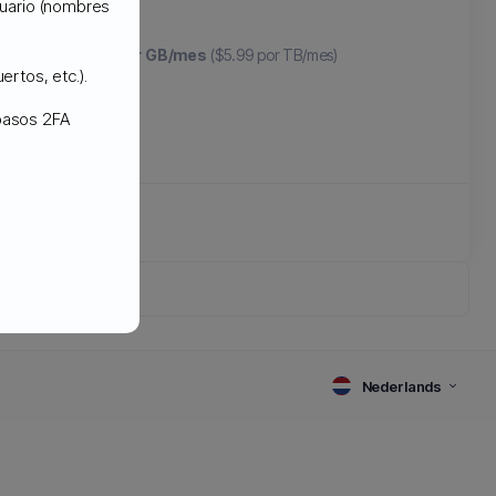
usuario (nombres
partir de
$.0059 por GB/mes
($5.99 por TB/mes)
ertos, etc.).
 pasos 2FA
Nederlands