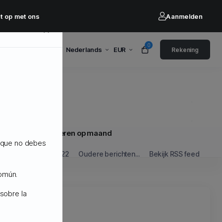
t op met ons
Aanmelden
×
0
Nederlands
EUR
Rekening
Sorteren op maand
o que no debes
sept 2022
Oudere berichten...
Bekijk RSS feed
común.
sobre la