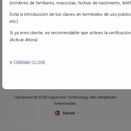
(nombres de familiares, mascotas, fechas de nacimiento, teléfo
Copernico
Cloud Storage tiene precios a partir de
$.0059 por GB/mes
($5.99 por TB/mes)
Evita la introducción de tus claves en terminales de uso públic
etc.).
Si ya eres cliente, es recomendable que actives la verificaci
(Activar Ahora)
« Tilbage
X CERRAR/ CLOSE
Ophavsret © 2026 Copernico Technology. Alle rettigheder
forbeholdes.
Dansk