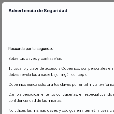
Advertencia de Seguridad
Annonceringer
Support
Annonceringer
Copernico Cloud Backups
Recuerda por tu seguridad
Støtte
Sobre tus claves y contraseñas
Mine support sager
Annonceringer
Vidensdatabase
Dow
Tu usuario y clave de acceso a Copernico, son personales e int
debes revelarlos a nadie bajo ningún concepto.
lørdag, 24th september,
17:06om
Copérnico nunca solicitará tus claves por email ni vía telefónica
2022
eftermiddagen
Copernico Cloud Backups
Cambia periódicamente tus contraseñas, en especial cuando
confidencialidad de las mismas.
LA NUEVA CLOUD PARA BACKUPS, MÁS
No utilices las mismas claves y códigos en internet, ni uses cl
ECONÓMICA QUE AMAZON S3 y GOOGLE CLOUD.